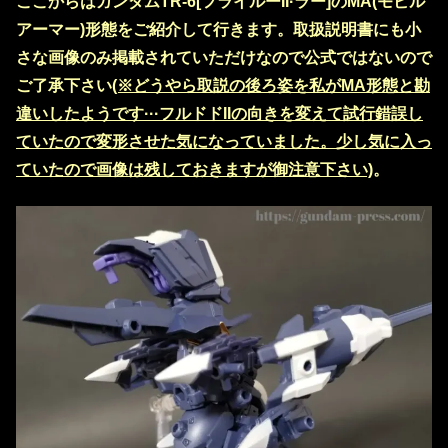
ここからはガンダムTR-6[フライルーII·ラー]のMA(モビル
アーマー)形態をご紹介して行きます。取扱説明書にも小
さな画像のみ掲載されていただけなので公式ではないので
ご了承下さい
(※どうやら取説の後ろ姿を私がMA形態と勘
違いしたようです···フルドドIIの向きを変えて試行錯誤し
ていたので変形させた気になっていました。少し気に入っ
ていたので画像は残しておきますが御注意下さい)
。