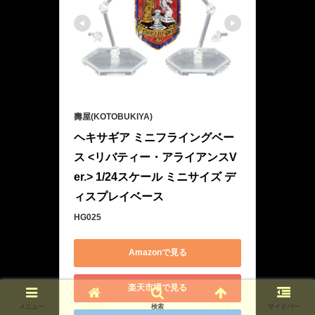
壽屋(KOTOBUKIYA)
ヘキサギア ミニフライングベー
ス <リバティー・アライアンスV
er.> 1/24スケール ミニサイズ デ
ィスプレイベース
HG025
Amazonで見る
楽天市場で見る
メニュー
ホーム
検索
トップ
サイドバー