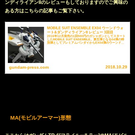
ンディライアンIIのレビューもしておりますのでご興味の
ある方はこちらの記事もご覧下さい。
MOBILE SUIT ENSEMBLE EX04 ウーンドウォ
ート&ダンディライアンII レビュー 3回目
2016年12月発売の1回500円のガシャポンとしてスタート
したMOBILE SUIT ENSEMBLE。第五弾となる04弾の特
別弾としてプレミアムバンダイからEX04弾のウーンドウ
ォート&ダンディライアンIIが2017年12月に限定発売され
ました。内容が多いだけに3回に渡ってレビューをお送り
しておりますが、第3回目は、ダンディライアンII、ダンデ
ィライアンII(侵攻・殲滅形態)までをレビューさせていただ
きます。
2018.10.29
gundam-press.com
MA(モビルアーマー)形態