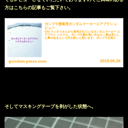
方はこちらの記事もご覧下さい。
ガンプラ塗装用ガンダムマーカーエアブラシ レ
ビュー
GSI クレオスさんから発売されているガンダムマーカー エ
アブラシ システム。ガンプラ歴が長い方なら一度は耳にし
た事があるという方が多いと思います。ガンプラを造り続
けていると綺麗に塗装してみたいなと考える事は少なくな
いと思いますが、いくらかかるのか？安全面はどうなの
か？部屋は汚れないのか？沢山ある商品の中からどれを選
ぶべきか等に悩まされて踏み切れない方も多いと思いま
す。そこで、塗装初心者の私がガンダムマーカーエアブラ
シを3ヶ月使ってみた使用感や仕上がり、どういった方に
お勧めなのかと言うことを実際の塗装例を交えて紹介させ
2019.06.26
gundam-press.com
ていただき、突然エアーが出なくなった場合の対応や個別
の消耗品のご紹介もしているので是非、ご購のご参考にし
ていただければ幸いです。
そしてマスキングテープを剥がした状態へ。