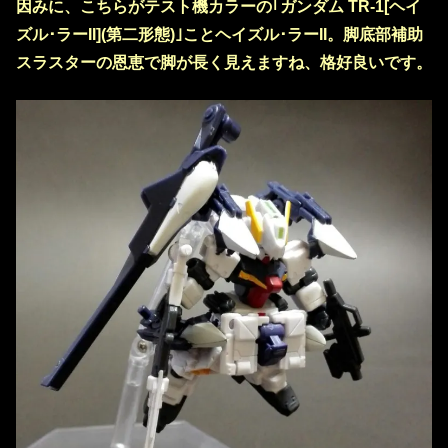
因みに、こちらがテスト機カラーの｢ガンダム TR-1[ヘイ
ズル･ラーII](第二形態)｣ことヘイズル･ラーII。脚底部補助
スラスターの恩恵で脚が長く見えますね、格好良いです。