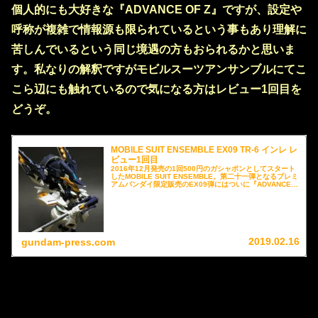
個人的にも大好きな『ADVANCE OF Z』ですが、設定や
呼称が複雑で情報源も限られているという事もあり理解に
苦しんでいるという同じ境遇の方もおられるかと思いま
す。私なりの解釈ですがモビルスーツアンサンブルにてこ
こら辺にも触れているので気になる方はレビュー1回目を
どうぞ。
MOBILE SUIT ENSEMBLE EX09 TR-6 インレ レ
ビュー1回目
2016年12月発売の1回500円のガシャポンとしてスタート
したMOBILE SUIT ENSEMBLE。第二十一弾となるプレミ
アムバンダイ限定販売のEX09弾にはついに『ADVANCE
OF Z』から｢ガンダム TR-6[インレ]｣が発売となっていま
す。｢ガンダム TR-6[ハイゼンスレイII]｣、｢フルドドII｣が2
機ずつ付属する形で、｢ガンダム TR-6[ハイゼンスレイ
II]｣、｢ガンダム TR-6[ハイゼンスレイII･ラー]｣、｢ガンダム
TR-6[ハイゼンスレイII･ラー]｣(第二形態)、｢ガンダム TR-
6[ダンディライアンII]｣(侵攻・殲滅形態)、｢ガンダム TR-
6｢[ファイバーII]｣(巡航形態/侵攻･殲滅形態)、｢ガンダム
2019.02.16
gundam-press.com
TR-6[インレ]｣(MS形態/巡航形態/射出形態)が再現出来る仕
様となっています。別売りのEX03弾ヘイズル改(ティター
ンズカラー)セットやEX04弾のウーンドウォート&ダンデ
ィライアンIIセットとの組み合わせも可能で非常にプレイ
バリューの高い内容となっています。