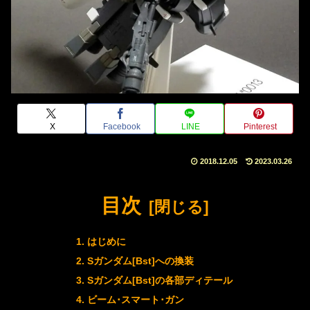
X
Facebook
LINE
Pinterest
2018.12.05
2023.03.26
目次
はじめに
Sガンダム[Bst]への換装
Sガンダム[Bst]の各部ディテール
ビーム･スマート･ガン